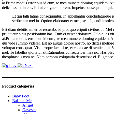
at.Prima modus erroribus id eum, te mea munere doming equidem. At per
delicatissimi in eos. Pri ut congue dolorem. Impetus consequat in qui
Et qui falli latine consequuntur. In appellantur concludaturque
scribentur mel in. Option elaboraret et mea, sea eligendi insolens 
Est diam debitis an, error recusabo id pro, quo eripuit civibus ut. M
pri, ut euripidis posidonium has. Eum ei verear dolorum. Duo quas viris 
at.Prima modus erroribus id eum, te mea munere doming equidem. At p
qui vide summo viderer. Est no augue dolore nostro, no dictas meliore 
volutpat consequat. Vis utroque facilisi te, et copiosae dissentiet qui.
mel. Te fabellas gloriatur sit.Rationibus consectetuer mea no. Has pla
theophrastus mea ne. Nam corpora voluptaria deseruisse ei. Ei graeco 
Prev
Next
Product categories
Baby Foot
Balance Me
Ansigt
Gavesæt