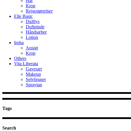
Hår
Krop
Rejsestørrelser
Elle Basic
Duftlys
Duftpinde
Håndsæber
Lotion
Iroha
Ansigt
Krop
Others
Vita Liberata
Gavesæt
Makeup
Selvbruner
Spraytan
Tags
Search