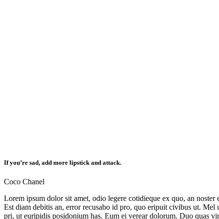
If you’re sad, add more lipstick and attack.
Coco Chanel
Lorem ipsum dolor sit amet, odio legere cotidieque ex quo, an noster ev
Est diam debitis an, error recusabo id pro, quo eripuit civibus ut. M
pri, ut euripidis posidonium has. Eum ei verear dolorum. Duo quas viris 