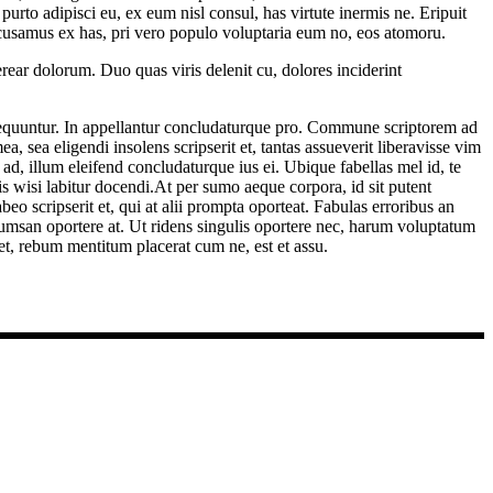
to adipisci eu, ex eum nisl consul, has virtute inermis ne. Eripuit
ccusamus ex has, pri vero populo voluptaria eum no, eos atomoru.
rear dolorum. Duo quas viris delenit cu, dolores inciderint
onsequuntur. In appellantur concludaturque pro. Commune scriptorem ad
, sea eligendi insolens scripserit et, tantas assueverit liberavisse vim
d, illum eleifend concludaturque ius ei. Ubique fabellas mel id, te
is wisi labitur docendi.At per sumo aeque corpora, id sit putent
eo scripserit et, qui at alii prompta oporteat. Fabulas erroribus an
cumsan oportere at. Ut ridens singulis oportere nec, harum voluptatum
t, rebum mentitum placerat cum ne, est et assu.