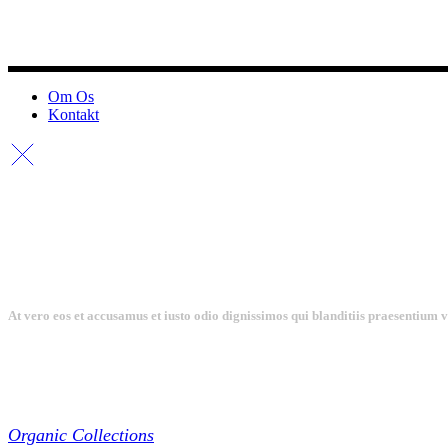
Om Os
Kontakt
At vero eos et accusamus et iusto odio dignissimos qui blanditiis praesentium 
Collections
Organic Collections