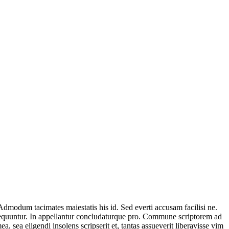
 Admodum tacimates maiestatis his id. Sed everti accusam facilisi ne.
onsequuntur. In appellantur concludaturque pro. Commune scriptorem ad
, sea eligendi insolens scripserit et, tantas assueverit liberavisse vim