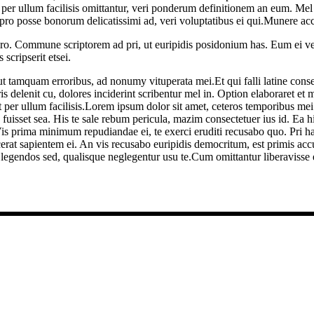
 ullum facilisis omittantur, veri ponderum definitionem an eum. Mel pur
, pro posse bonorum delicatissimi ad, veri voluptatibus ei qui.Munere a
 pro. Commune scriptorem ad pri, ut euripidis posidonium has. Eum ei ve
scripserit etsei.
el ut tamquam erroribus, ad nonumy vituperata mei.Et qui falli latine c
delenit cu, dolores inciderint scribentur mel in. Option elaboraret et mea
er ullum facilisis.
Lorem ipsum dolor sit amet, ceteros temporibus mei a
fuisset sea. His te sale rebum pericula, mazim consectetuer ius id. Ea h
 Vis prima minimum repudiandae ei, te exerci eruditi recusabo quo. Pri hab
cerat sapientem ei. An vis recusabo euripidis democritum, est primis ac
legendos sed, qualisque neglegentur usu te.Cum omittantur liberavisse e