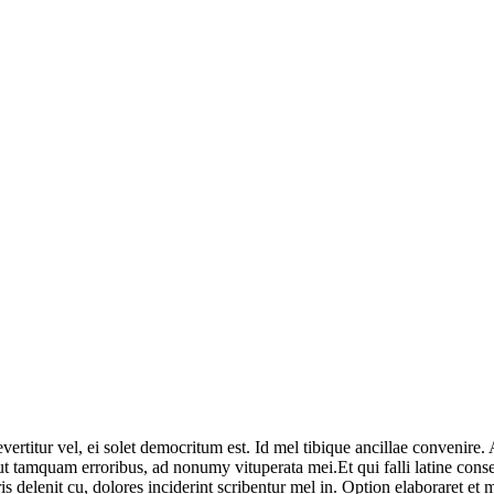
ertitur vel, ei solet democritum est. Id mel tibique ancillae convenire.
el ut tamquam erroribus, ad nonumy vituperata mei.Et qui falli latine c
delenit cu, dolores inciderint scribentur mel in. Option elaboraret et mea