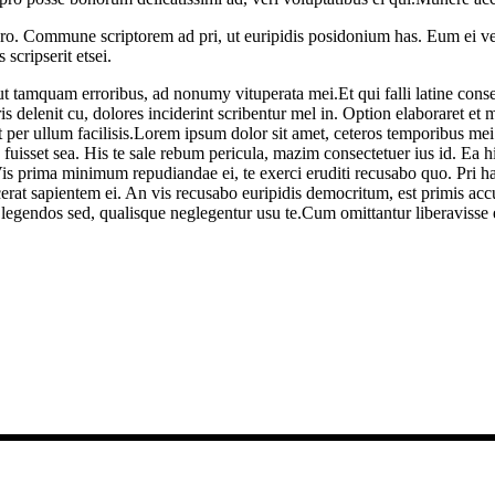
 pro. Commune scriptorem ad pri, ut euripidis posidonium has. Eum ei ve
scripserit etsei.
el ut tamquam erroribus, ad nonumy vituperata mei.Et qui falli latine c
delenit cu, dolores inciderint scribentur mel in. Option elaboraret et mea
er ullum facilisis.
Lorem ipsum dolor sit amet, ceteros temporibus mei a
fuisset sea. His te sale rebum pericula, mazim consectetuer ius id. Ea h
 Vis prima minimum repudiandae ei, te exerci eruditi recusabo quo. Pri hab
cerat sapientem ei. An vis recusabo euripidis democritum, est primis ac
legendos sed, qualisque neglegentur usu te.Cum omittantur liberavisse e