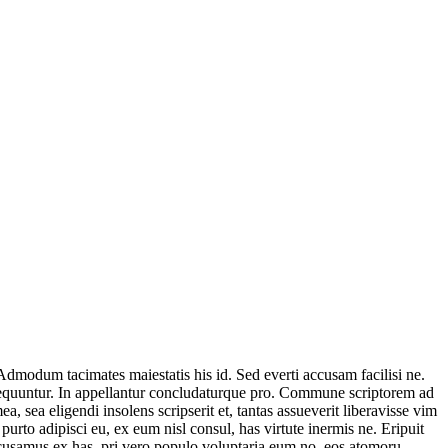
 Admodum tacimates maiestatis his id. Sed everti accusam facilisi ne.
onsequuntur. In appellantur concludaturque pro. Commune scriptorem ad
, sea eligendi insolens scripserit et, tantas assueverit liberavisse vim
to adipisci eu, ex eum nisl consul, has virtute inermis ne. Eripuit
ccusamus ex has, pri vero populo voluptaria eum no, eos atomoru.