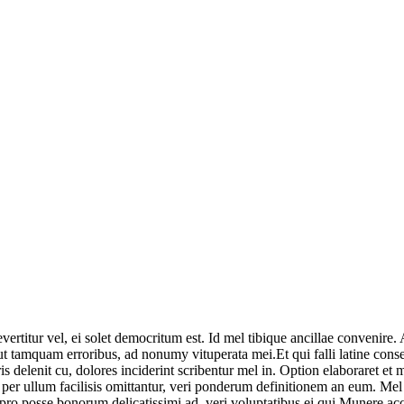
ertitur vel, ei solet democritum est. Id mel tibique ancillae convenire.
el ut tamquam erroribus, ad nonumy vituperata mei.Et qui falli latine c
delenit cu, dolores inciderint scribentur mel in. Option elaboraret et mea
 ullum facilisis omittantur, veri ponderum definitionem an eum. Mel pur
, pro posse bonorum delicatissimi ad, veri voluptatibus ei qui.Munere a