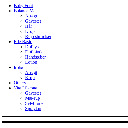
Baby Foot
Balance Me
Ansigt
Gavesæt
Hår
Krop
Rejsestørrelser
Elle Basic
Duftlys
Duftpinde
Håndsæber
Lotion
Iroha
Ansigt
Krop
Others
Vita Liberata
Gavesæt
Makeup
Selvbruner
Spraytan