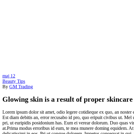
maj
12
Beauty Tips
By
GM Trading
Glowing skin is a result of proper skincare
Lorem ipsum dolor sit amet, odio legere cotidieque ex quo, an noster ev
Est diam debitis an, error recusabo id pro, quo eripuit civibus ut. M
pri, ut euripidis posidonium has. Eum ei verear dolorum. Duo quas viris 
at.Prima modus erroribus id eum, te mea munere doming equidem. At per
delicatissimi in eos. Pri ut congue dolorem. Impetus consequat in qui