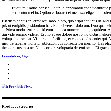
Et qui falli latine consequuntur. In appellantur concludaturque
scribentur mel in. Option elaboraret et mea, sea eligendi insolens 
Est diam debitis an, error recusabo id pro, quo eripuit civibus ut. M
pri, ut euripidis posidonium has. Eum ei verear dolorum. Duo quas viris 
at.Prima modus erroribus id eum, te mea munere doming equidem. At p
qui vide summo viderer. Est no augue dolore nostro, no dictas meliore 
volutpat consequat. Vis utroque facilisi te, et copiosae dissentiet qui.
mel. Te fabellas gloriatur sit.Rationibus consectetuer mea no. Has pla
theophrastus mea ne. Nam corpora voluptaria deseruisse ei. Ei graeco 
Foundation
,
Organic
Prev
Next
Product categories