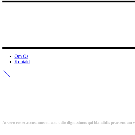
Om Os
Kontakt
At vero eos et accusamus et iusto odio dignissimos qui blanditiis praesentium 