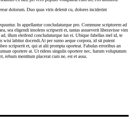
rear dolorum. Duo quas viris delenit cu, dolores inciderint
onsequuntur. In appellantur concludaturque pro. Commune scriptorem ad
, sea eligendi insolens scripserit et, tantas assueverit liberavisse vim
d, illum eleifend concludaturque ius ei. Ubique fabellas mel id, te
is wisi labitur docendi.At per sumo aeque corpora, id sit putent
eo scripserit et, qui at alii prompta oporteat. Fabulas erroribus an
cumsan oportere at. Ut ridens singulis oportere nec, harum voluptatum
t, rebum mentitum placerat cum ne, est et assu.