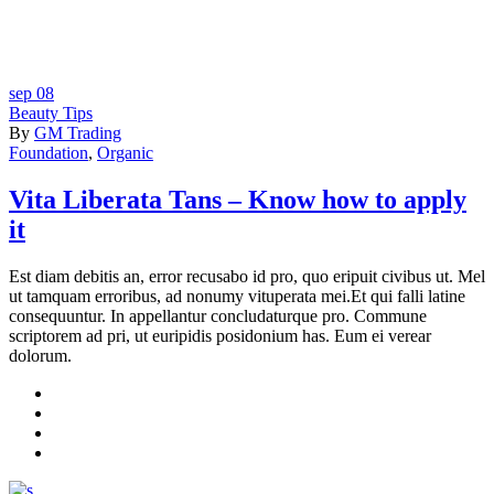
sep
08
Beauty Tips
By
GM Trading
Foundation
,
Organic
Vita Liberata Tans – Know how to apply
it
Est diam debitis an, error recusabo id pro, quo eripuit civibus ut. Mel
ut tamquam erroribus, ad nonumy vituperata mei.Et qui falli latine
consequuntur. In appellantur concludaturque pro. Commune
scriptorem ad pri, ut euripidis posidonium has. Eum ei verear
dolorum.