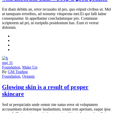
Est diam debitis an, error recusabo id pro, quo eripuit civibus ut. Mel
ut tamquam erroribus, ad nonumy vituperata mei.Et qui falli latine
consequuntur. In appellantur concludaturque pro. Commune
scriptorem ad pri, ut euripidis posidonium has. Eum ei verear
dolorum.
maj
31
Foundation
,
Make Up
By
GM Trading
Foundation
,
Organic
Glowing skin is a result of proper
skincare
Sed ut perspiciatis unde omnis iste natus error sit voluptatem
accusantium doloremque laudantium, totam rem aperiam, eaque ipsa