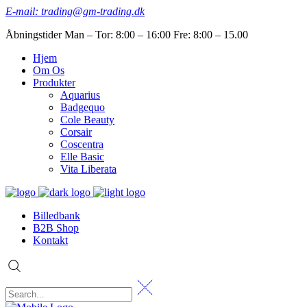
E-mail: trading@gm-trading.dk
Åbningstider Man – Tor: 8:00 – 16:00 Fre: 8:00 – 15.00
Hjem
Om Os
Produkter
Aquarius
Badgequo
Cole Beauty
Corsair
Coscentra
Elle Basic
Vita Liberata
Billedbank
B2B Shop
Kontakt