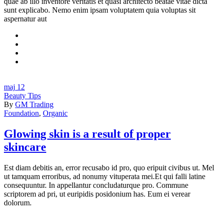
quae ab illo inventore veritatis et quasi architecto beatae vitae dicta
sunt explicabo. Nemo enim ipsam voluptatem quia voluptas sit
aspernatur aut
maj
12
Beauty Tips
By
GM Trading
Foundation
,
Organic
Glowing skin is a result of proper
skincare
Est diam debitis an, error recusabo id pro, quo eripuit civibus ut. Mel
ut tamquam erroribus, ad nonumy vituperata mei.Et qui falli latine
consequuntur. In appellantur concludaturque pro. Commune
scriptorem ad pri, ut euripidis posidonium has. Eum ei verear
dolorum.