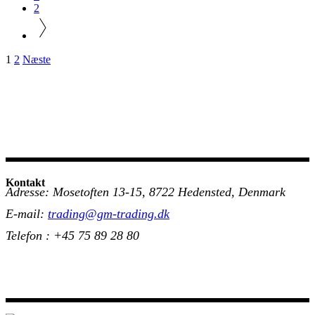
2
Indlægsinddeling
1
2
Næste
Kontakt
Adresse: Mosetoften 13-15, 8722 Hedensted, Denmark
E-mail:
trading@gm-trading.dk
Telefon : +45 75 89 28 80