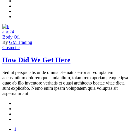
apr
24
Body Oil
By
GM Trading
Cosmetic
How Did We Get Here
Sed ut perspiciatis unde omnis iste natus error sit voluptatem
accusantium doloremque laudantium, totam rem aperiam, eaque ipsa
quae ab illo inventore veritatis et quasi architecto beatae vitae dicta
sunt explicabo. Nemo enim ipsam voluptatem quia voluptas sit
aspernatur aut
1