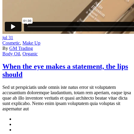
jul
31
Cosmetic
,
Make Up
By
GM Trading
Body Oil
,
Organic
When the eye makes a statement, the lips
should
Sed ut perspiciatis unde omnis iste natus error sit voluptatem
accusantium doloremque laudantium, totam rem aperiam, eaque ipsa
quae ab illo inventore veritatis et quasi architecto beatae vitae dicta
sunt explicabo. Nemo enim ipsam voluptatem quia voluptas sit
aspernatur aut