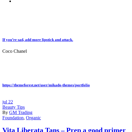
If you’re sad, add more lipstick and attack.
Coco Chanel
https://themeforest.net/user/mikado-themes/portfolio
jul
22
Beauty Tips
By
GM Trading
Foundation
,
Organic
Vita Liberata Tans – Prep a good primer