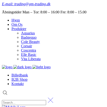
E-mail: trading@gm-trading.dk
Åbningstider Man – Tor: 8:00 – 16:00 Fre: 8:00 – 15.00
Hjem
Om Os
Produkter
Aquarius
Badgequo
Cole Beauty
Corsair
Coscentra
Elle Basic
Vita Liberata
Billedbank
B2B Shop
Kontakt